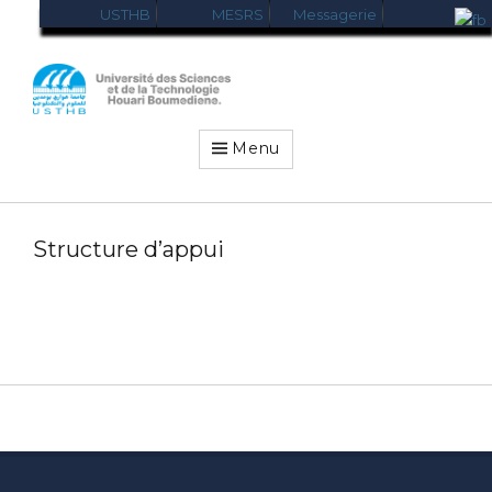
USTHB
MESRS
Messagerie
USTHB-
VRRELEX
Menu
Structure d’appui