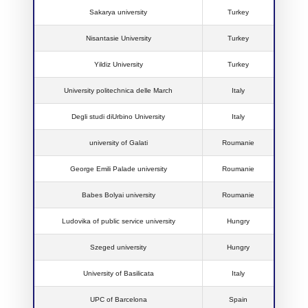
Sakarya university
Turkey
Nisantasie University
Turkey
Yildiz University
Turkey
University politechnica delle March
Italy
Degli studi diUrbino University
Italy
university of Galati
Roumanie
George Emili Palade university
Roumanie
Babes Bolyai university
Roumanie
Ludovika of public service university
Hungry
Szeged university
Hungry
University of Basilicata
Italy
UPC of Barcelona
Spain