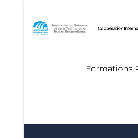
USTHB-
Primary
Coopération Interna
menu
VRRELEX
Formations R