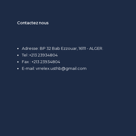
Contactez nous
Adresse: BP 32 Bab Ezzouar, 16111 - ALGER.
Tel :+213 23934804
Fax : +213 23934804
E-mail:
vrrelex.usthb@gmail.com