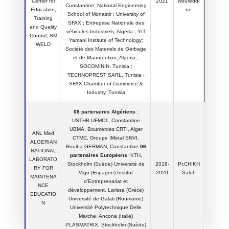
Center for
2021
Noureddi
Constantine; National Engineering
Education,
ne
School of Monastir ; University of
Training
SFAX ; Entreprise Nationale des
and Quality
véhicules Industriels, Algeria ; YIT
Control, SM
Yamani Institute of Technology;
WELD
Société des Materiels de Gerbage
et de Manutention, Algeria ;
SOCOMININ, Tunisia ;
TECHNOPREST SARL, Tunisia ;
SFAX Chamber of Commerce &
Industry, Tunisia
08 partenaires Algériens
:
USTHB UFMC1, Constantine
UBMA, Boumerdes CRTI, Alger
ANL Med
CTMC, Groupe IMetal SNVI,
ALGERIAN
Rouiba GERMAN, Constantine
06
NATIONAL
partenaires Européens
: KTH,
LABORATO
Stockholm (Suède) Université de
2018-
Pr.CHIKH
RY FOR
Vigo (Espagne) Institut
2020
Saleh
MAINTENA
d’Entreprenariat et
NCE
développement, Larissa (Grèce)
EDUCATIO
Université de Galati (Roumanie)
N
Université Polytechnique Delle
Marche, Ancona (Italie)
PLASMATRIX, Stockholm (Suède)