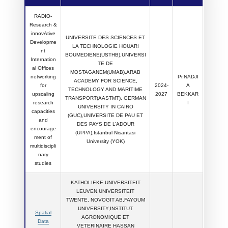
RADIO-
Research &
innovAtive
UNIVERSITE DES SCIENCES ET
Developme
LA TECHNOLOGIE HOUARI
nt
BOUMEDIENE(USTHB),UNIVERSI
Internation
TE DE
al Offices
MOSTAGANEM(UMAB),ARAB
networking
Pr.NADJI
ACADEMY FOR SCIENCE,
for
2024-
A
TECHNOLOGY AND MARITIME
upscaling
2027
BEKKAR
TRANSPORT(AASTMT), GERMAN
research
I
UNIVERSITY IN CAIRO
capacities
(GUC),UNIVERSITE DE PAU ET
and
DES PAYS DE L’ADOUR
encourage
(UPPA),Istanbul Nisantasi
ment of
University (YOK)
multidiscipli
nary
studies
KATHOLIEKE UNIVERSITEIT
LEUVEN,UNIVERSITEIT
TWENTE, NOVOGIT AB,FAYOUM
UNIVERSITY,INSTITUT
Spatial
AGRONOMIQUE ET
Data
VETERINAIRE HASSAN