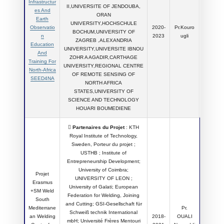
Infrastructur
II,UNIVERSITE OF JENDOUBA,
es And
ORAN
Earth
UNIVERSITY,HOCHSCHULE
Observatio
2020-
Pr.Kouro
BOCHUM,UNIVERSITY OF
n
2023
ugli
ZAGREB ,ALEXANDRIA
Education
UNIVERSITY,UNIVERSITE IBNOU
And
ZOHR A AGADIR,CARTHAGE
Training For
UNIVERSITY,REGIONAL CENTRE
North-Africa
OF REMOTE SENSING OF
SEED4NA
NORTH AFRICA
STATES,UNIVERSITY OF
SCIENCE AND TECHNOLOGY
HOUARI BOUMEDIENE

Partenaires du Projet
: KTH
Royal Institute of Technology,
Sweden, Porteur du projet ;
USTHB ; Institute of
Entrepreneurship Development;
University of Coimbra;
Projet
UNIVERSITY OF LEON ;
Erasmus
University of Galati; European
+SM Weld
Federation for Welding, Joining
South
and Cutting; GSI-Gesellschaft für
Mediterrane
Pr.
Schweiß technik International
an Welding
2018-
OUALI
mbH; Université Frères Mentouri