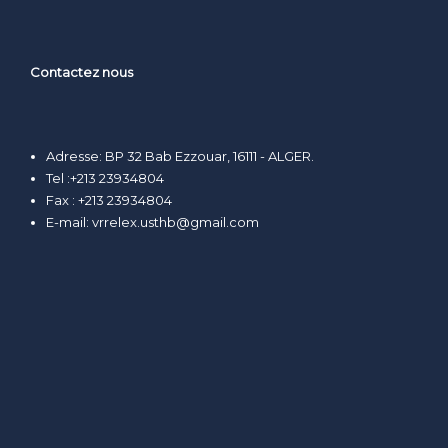
Contactez nous
Adresse: BP 32 Bab Ezzouar, 16111 - ALGER.
Tel :+213 23934804
Fax : +213 23934804
E-mail:
vrrelex.usthb@gmail.com