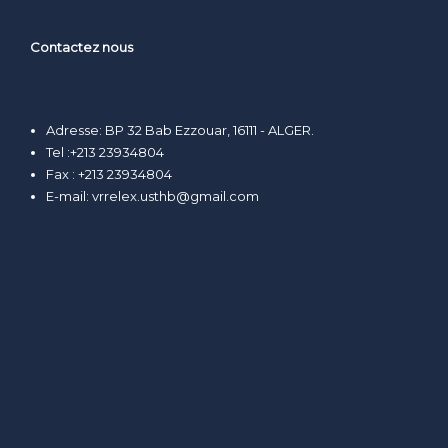
Contactez nous
Adresse: BP 32 Bab Ezzouar, 16111 - ALGER.
Tel :+213 23934804
Fax : +213 23934804
E-mail:
vrrelex.usthb@gmail.com