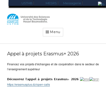
USTHB
MESRS
Messagerie
USTHB-
VRRELEX
Menu
Appel à projets Erasmus+ 2026
Financez vos projets d’échanges et de coopération dans le secteur de
l’enseignement supérieur
𝗗𝗲́𝗰𝗼𝘂𝘃𝗿𝗲𝘇 𝗹’𝗮𝗽𝗽𝗲𝗹 𝗮̀ 𝗽𝗿𝗼𝗷𝗲𝘁𝘀 𝗘𝗿𝗮𝘀𝗺𝘂𝘀+ 𝟮𝟬𝟮𝟲
https://erasmusplus.dz/open-calls